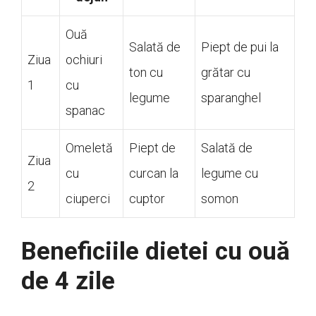
Ouă
Salată de
Piept de pui la
Ziua
ochiuri
ton cu
grătar cu
1
cu
legume
sparanghel
spanac
Omeletă
Piept de
Salată de
Ziua
cu
curcan la
legume cu
2
ciuperci
cuptor
somon
Beneficiile dietei cu ouă
de 4 zile