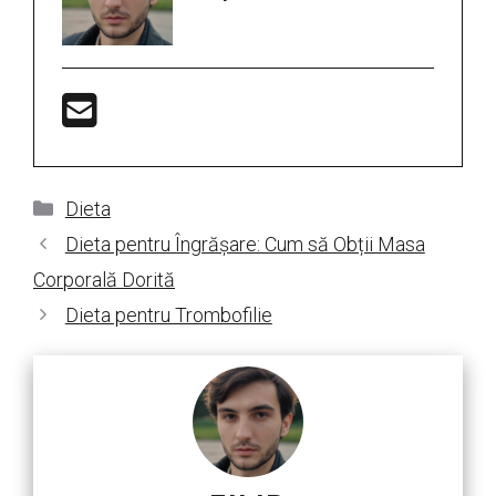
Categorii
Dieta
Dieta pentru Îngrășare: Cum să Obții Masa
Corporală Dorită
Dieta pentru Trombofilie