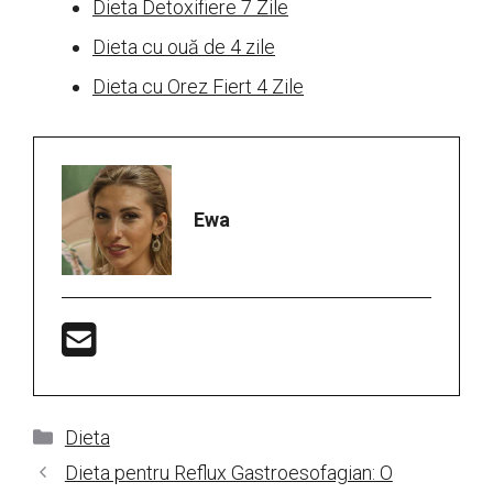
Dieta Detoxifiere 7 Zile
Dieta cu ouă de 4 zile
Dieta cu Orez Fiert 4 Zile
Ewa
Categorii
Dieta
Dieta pentru Reflux Gastroesofagian: O