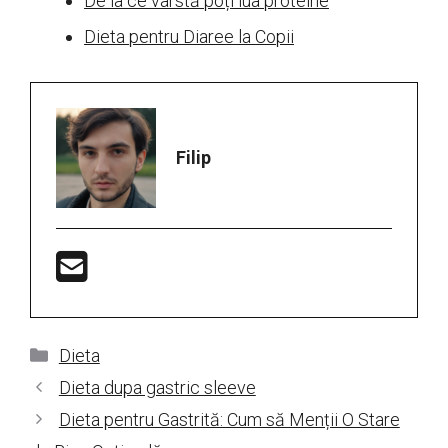
De la ce vârstă poți lua proteine
Dieta pentru Diaree la Copii
Filip
Categorii
Dieta
Dieta dupa gastric sleeve
Dieta pentru Gastrită: Cum să Menții O Stare