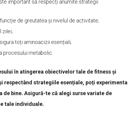
ste important să respecți anumite strategii:
funcție de greutatea și nivelul de activitate;
zilei;
gura toți aminoacizii esențiali;
 procesului metabolic.
ului în atingerea obiectivelor tale de fitness și
i respectând strategiile esențiale, poți experimenta
a de bine. Asigură-te că alegi surse variate de
e tale individuale.