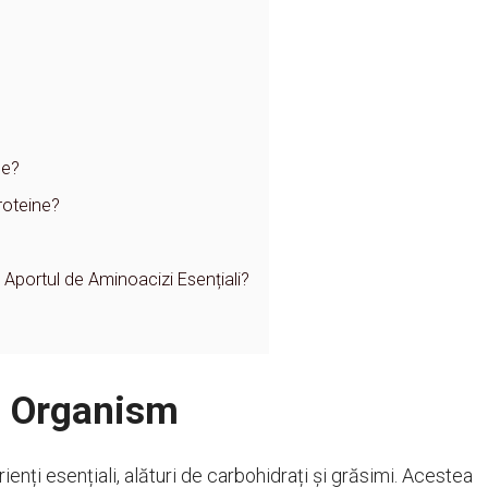
ce?
roteine?
Aportul de Aminoacizi Esențiali?
în Organism
ienți esențiali, alături de carbohidrați și grăsimi. Acestea