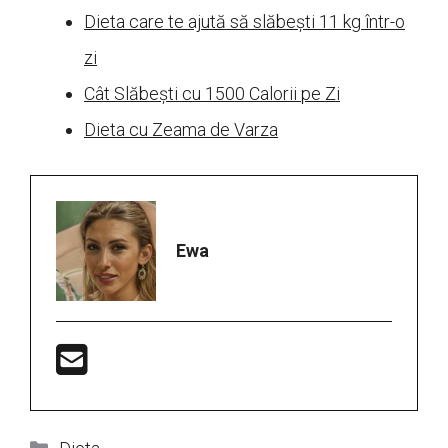
Dieta care te ajută să slăbești 11 kg într-o
zi
Cât Slăbești cu 1500 Calorii pe Zi
Dieta cu Zeama de Varza
Ewa
Categorii