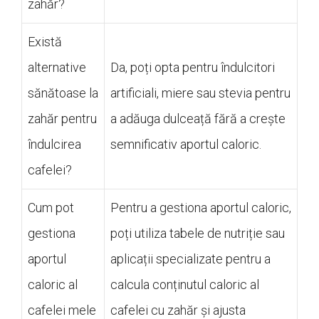
zahăr?
Există
alternative
Da, poți opta pentru îndulcitori
sănătoase la
artificiali, miere sau stevia pentru
zahăr pentru
a adăuga dulceață fără a crește
îndulcirea
semnificativ aportul caloric.
cafelei?
Cum pot
Pentru a gestiona aportul caloric,
gestiona
poți utiliza tabele de nutriție sau
aportul
aplicații specializate pentru a
caloric al
calcula conținutul caloric al
cafelei mele
cafelei cu zahăr și ajusta